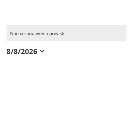
Salta
al
contenuto
Non ci sono eventi previsti.
8/8/2026
Seleziona
la
data.